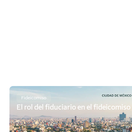
Fideicomiso
El rol del fiduciario en el fideicomiso