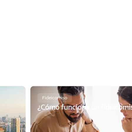
Fideicomiso
¿Cómo funciona un fideicomi