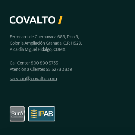
de tu empr
Ferrocarril de Cuernavaca 689, Piso 9,
Covalto, el banco para quie
Colonia Ampliación Granada, C.P. 11529,
Inversiones, Crédito para empresas, Arr
Alcaldía Miguel Hidalgo, CDMX.
Call Center
800 890 5735
Empieza ahor
Atención a Clientes ‎‎
55 5278 3839‎
servicio@covalto.com