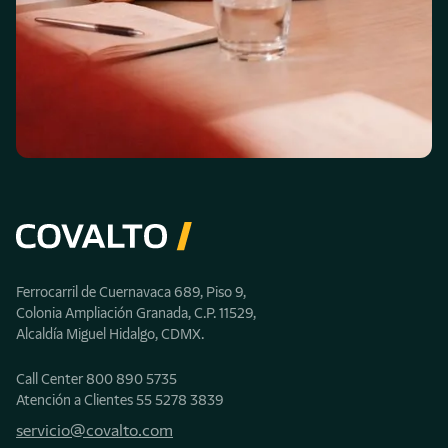
Invierte en tu futuro y el de tu
empresa, hoy
Covalto, el banco para quien no se detiene.
Inversiones, Crédito para empresas, Arrendamiento,
Ferrocarril de Cuernavaca 689, Piso 9,
Factoraje y más.
Colonia Ampliación Granada, C.P. 11529,
Alcaldía Miguel Hidalgo, CDMX.
Empieza ahora
Call Center
800 890 5735
Atención a Clientes ‎‎
55 5278 3839‎
servicio@covalto.com