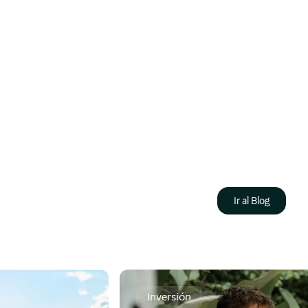
tal e intereses, la renovación de capital con abono de
ósito total de capital e intereses al vencimiento.
Ir al Blog
Inversión