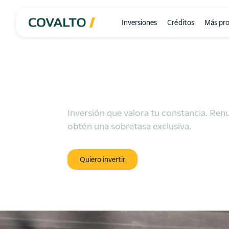
Inversiones
Créditos
Más pr
Pagaré Lealtad
Crece con 
Inversión que valora tu constancia. Ren
obtén una sobretasa exclusiva.
Quiero invertir