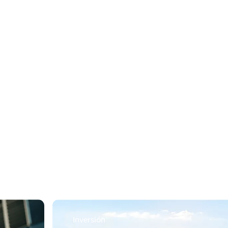
Puedes solicitar la renovación de capi
intereses a tu Cuenta Covalto o el dep
Inversión