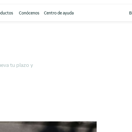
oductos
Conócenos
Centro de ayuda
B
confianza
ueva tu plazo y