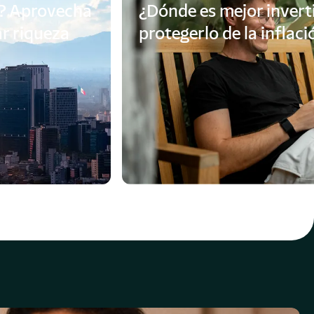
6? Aprovecha
¿Dónde es mejor inverti
ar riqueza
protegerlo de la inflaci